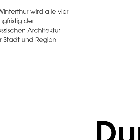
interthur wird alle vier
gfristig der
sischen Architektur
r Stadt und Region
Du