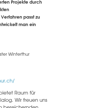
erten Projekte durch
ekten
Verfahren passt zu
twickelt man ein
ter Winterthur
hur.ch/
 bietet Raum für
ialog. Wir freuen uns
en bereichernden