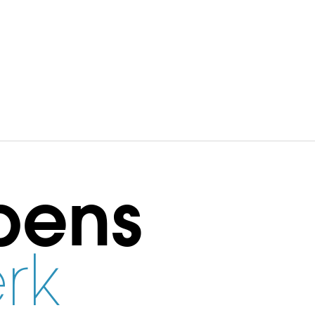
bens
rk