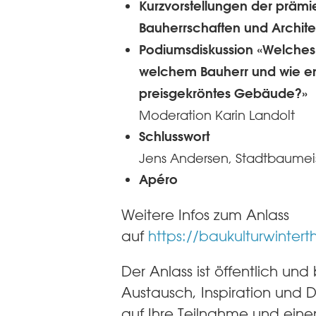
Kurzvorstellungen der prämi
Bauherrschaften und Archit
Podiumsdiskussion «Welches 
welchem Bauherr und wie en
preisgekröntes Gebäude?»
Moderation Karin Landolt
Schlusswort
Jens Andersen, Stadtbaumeis
Apéro
Weitere Infos zum Anlass
auf
https://baukulturwintert
Der Anlass ist öffentlich und
Austausch, Inspiration und D
auf Ihre Teilnahme und ein