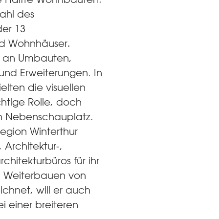
Wahl des
der 13
nd Wohnhäuser.
l an Umbauten,
nd Erweiterungen. In
ielten die visuellen
htige Rolle, doch
in Nebenschauplatz.
Region Winterthur
 Architektur-,
chitekturbüros für ihr
nd Weiterbauen von
chnet, will er auch
ei einer breiteren