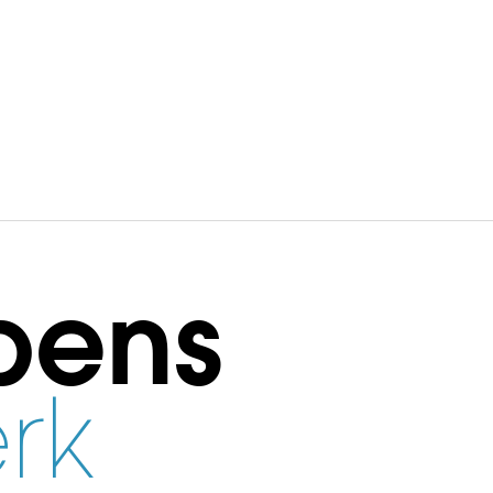
bens
rk