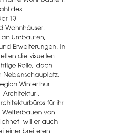
Wahl des
der 13
nd Wohnhäuser.
l an Umbauten,
nd Erweiterungen. In
ielten die visuellen
htige Rolle, doch
in Nebenschauplatz.
Region Winterthur
 Architektur-,
chitekturbüros für ihr
nd Weiterbauen von
chnet, will er auch
ei einer breiteren