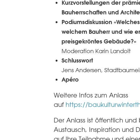
Kurzvorstellungen der prämi
Bauherrschaften und Archit
Podiumsdiskussion «Welches 
welchem Bauherr und wie en
preisgekröntes Gebäude?»
Moderation Karin Landolt
Schlusswort
Jens Andersen, Stadtbaumeis
Apéro
Weitere Infos zum Anlass
auf
https://baukulturwintert
Der Anlass ist öffentlich und
Austausch, Inspiration und D
auf Ihre Teilnahme und ein