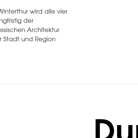
interthur wird alle vier
gfristig der
sischen Architektur
r Stadt und Region
Du