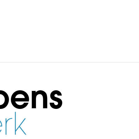
bens
rk