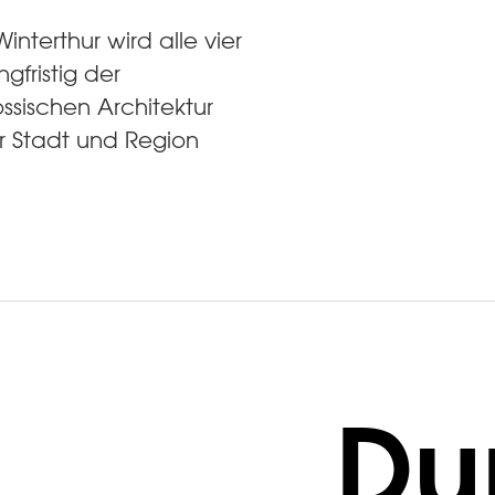
interthur wird alle vier
gfristig der
sischen Architektur
r Stadt und Region
Du