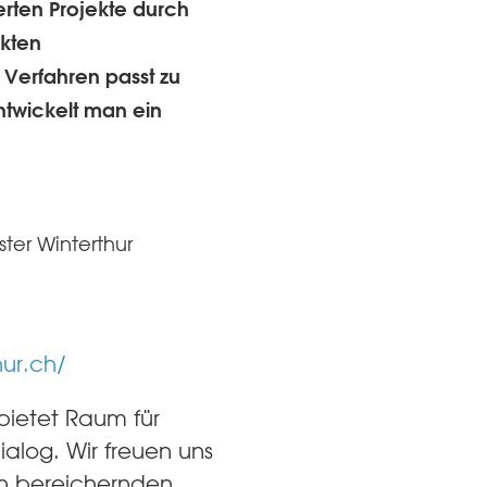
erten Projekte durch
ekten
Verfahren passt zu
twickelt man ein
ter Winterthur
hur.ch/
 bietet Raum für
ialog. Wir freuen uns
en bereichernden