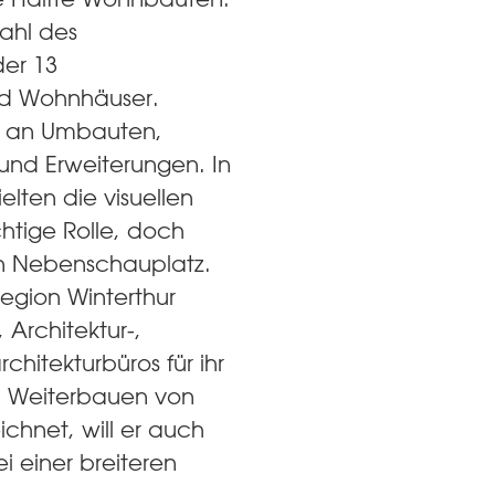
Wahl des
der 13
nd Wohnhäuser.
l an Umbauten,
nd Erweiterungen. In
ielten die visuellen
htige Rolle, doch
in Nebenschauplatz.
Region Winterthur
 Architektur-,
chitekturbüros für ihr
nd Weiterbauen von
chnet, will er auch
ei einer breiteren