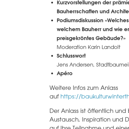
Kurzvorstellungen der prämi
Bauherrschaften und Archit
Podiumsdiskussion «Welches 
welchem Bauherr und wie en
preisgekröntes Gebäude?»
Moderation Karin Landolt
Schlusswort
Jens Andersen, Stadtbaumeis
Apéro
Weitere Infos zum Anlass
auf
https://baukulturwintert
Der Anlass ist öffentlich und
Austausch, Inspiration und D
auf Ihre Teilnahme und ein