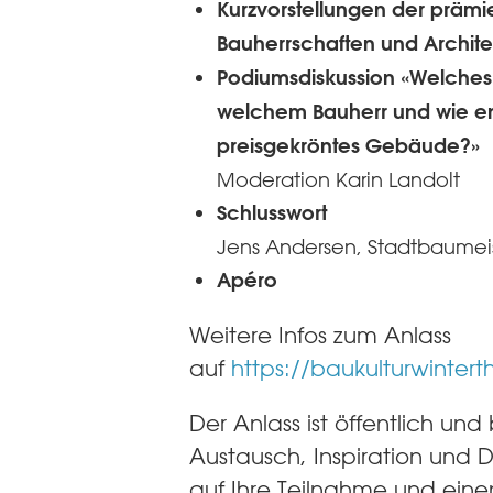
Kurzvorstellungen der prämi
Bauherrschaften und Archit
Podiumsdiskussion «Welches 
welchem Bauherr und wie en
preisgekröntes Gebäude?»
Moderation Karin Landolt
Schlusswort
Jens Andersen, Stadtbaumeis
Apéro
Weitere Infos zum Anlass
auf
https://baukulturwintert
Der Anlass ist öffentlich und
Austausch, Inspiration und D
auf Ihre Teilnahme und ein