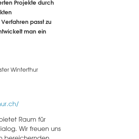
erten Projekte durch
ekten
Verfahren passt zu
twickelt man ein
ter Winterthur
hur.ch/
 bietet Raum für
ialog. Wir freuen uns
en bereichernden