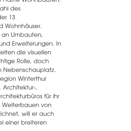
Wahl des
der 13
nd Wohnhäuser.
l an Umbauten,
nd Erweiterungen. In
ielten die visuellen
htige Rolle, doch
in Nebenschauplatz.
Region Winterthur
 Architektur-,
chitekturbüros für ihr
nd Weiterbauen von
chnet, will er auch
ei einer breiteren