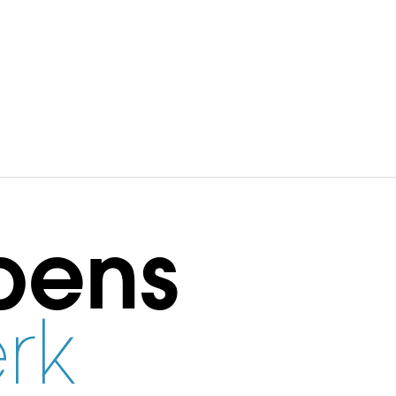
bens
rk