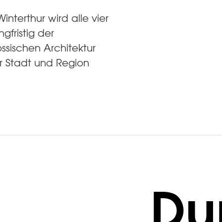
interthur wird alle vier
gfristig der
sischen Architektur
r Stadt und Region
Du