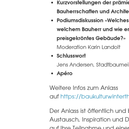
Kurzvorstellungen der prämi
Bauherrschaften und Archit
Podiumsdiskussion «Welches 
welchem Bauherr und wie en
preisgekröntes Gebäude?»
Moderation Karin Landolt
Schlusswort
Jens Andersen, Stadtbaumeis
Apéro
Weitere Infos zum Anlass
auf
https://baukulturwintert
Der Anlass ist öffentlich und
Austausch, Inspiration und D
auf Ihre Teilnahme und ein