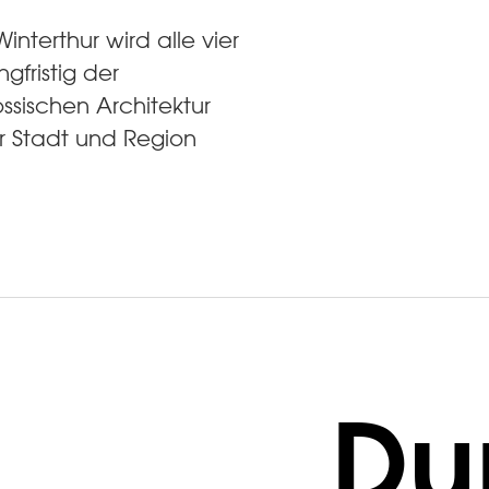
interthur wird alle vier
gfristig der
sischen Architektur
r Stadt und Region
Du