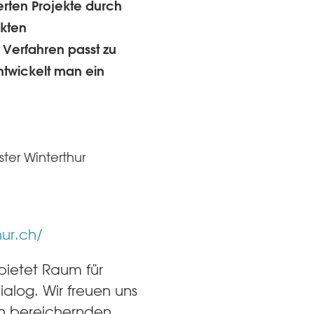
erten Projekte durch
ekten
Verfahren passt zu
twickelt man ein
ter Winterthur
hur.ch/
 bietet Raum für
ialog. Wir freuen uns
en bereichernden