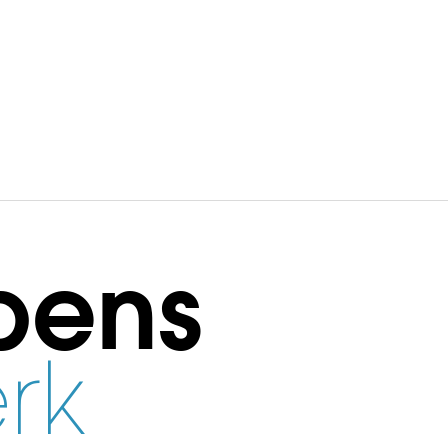
bens
rk