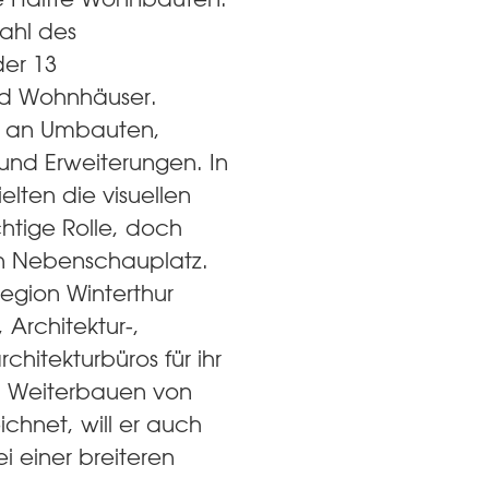
Wahl des
der 13
nd Wohnhäuser.
l an Umbauten,
nd Erweiterungen. In
ielten die visuellen
htige Rolle, doch
in Nebenschauplatz.
Region Winterthur
 Architektur-,
chitekturbüros für ihr
nd Weiterbauen von
chnet, will er auch
ei einer breiteren